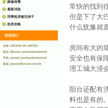
維修保養
常快的找到
最新消息
但是下了大
同學租房被坑例子
租房攻略
什么犹豫就
联系我们
房间有大的
名称: UROOM HK LIMITED
电话: Wechat: poohandsomeshort
安全也有保
手机: wechat: poohandsomeshort
邮箱: jjowner@uroom.com.hk
理工城大浸
阳台还配有
料也是有的