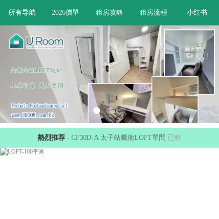
所有导航
2026價單
租房攻略
租房流程
小红书
熱烈推荐
-
CF30D-A 太子站獨衛LOFT單間
已租