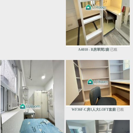
A4010 - B房單間2廁
已租
WF36F-C房1人大LOFT套廁
已租