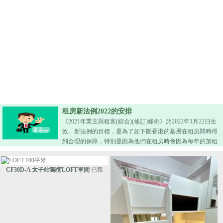
租房新法例2022的安排
《2021年業主與租客(綜合)(修訂)條例》於2022年1月22日生
效。新法例的目標，是為了如下圖香港的基層在租房間時得
到合理的保障，特別是因為他們在租房時會因為每年的加租
而要搬遷，法例通過了2+2的模式，即所有租約必須以2年為
基礎，這2年內不能加租，第3年後則可按差館估價署的租金
CF30D-A 太子站獨衛LOFT單間
已租
指數加租但不能超過15%等，以保障基層市民不會被年年加
租而搬遷。