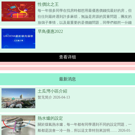
性價比之王
每一年很多同學在找房時都想用最優惠價錢找最好的房，但
往往到最終遇到許多麻煩，無論是房源的質量問題，團友的
放鴿子事情，以及最重要的是價錢問題，同學們都想一分錢
買到兩分貨，但在每年上萬人來港讀書的學生中，想當少數
早鳥優惠2022
超幸運的人是一件很難的事。
查看详细
最新消息
土瓜灣小區介紹
暂无简介 2026-04-13
熱水爐的設定
關於煤氣熱水爐，每一年都有同學遇到不同的設定問題，一
般都是說會一冷一熱，所以這文章特別來說明........ 2026-01-