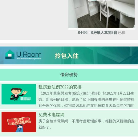
B4406 - B房單人單間2廁
已租
優房優勢
租房新法例2022的安排
《2021年業主與租客(綜合)(修訂)條例》於2022年1月22日生
效。新法例的目標，是為了如下圖香港的基層在租房間時得
到合理的保障，特別是因為他們在租房時會因為每年的加租
而要搬遷，法例通過了2+2的模式，即所有租約必須以2年為
免費水电媒網
基礎，這2年內不能加租，第3年後則可按差館估價署的租金
房子全包水電媒網，不用考慮煩惱的事，輕輕的來輕輕的走
指數加租但不能超過15%等，以保障基層市民不會被年年加
就好了。
租而搬遷。